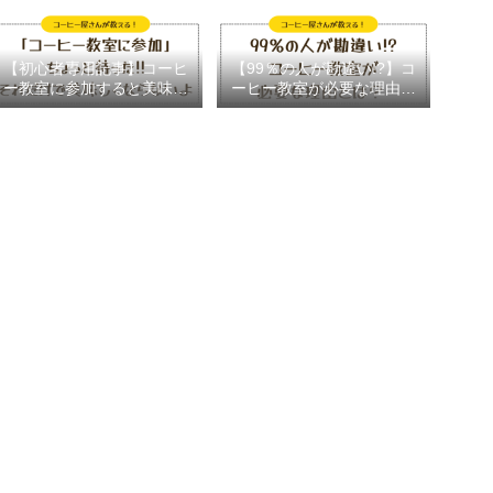
【初心者専用記事】コーヒ
【99％の人が勘違い!?】コ
ー教室に参加すると美味し
ーヒー教室が必要な理由を
いコーヒーが淹れられる理
徹底解説
由