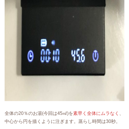
全体の20％のお湯(今回は45㎖)を
素早く全体にムラなく
、
中心から円を描くように注ぎます。蒸らし時間は30秒。