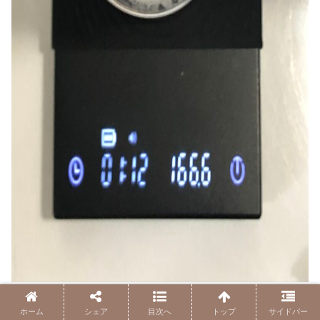
本抽出以外は仕上がりの湯量の調整だと思ってくれて大丈
ホーム
シェア
目次へ
トップ
サイドバー