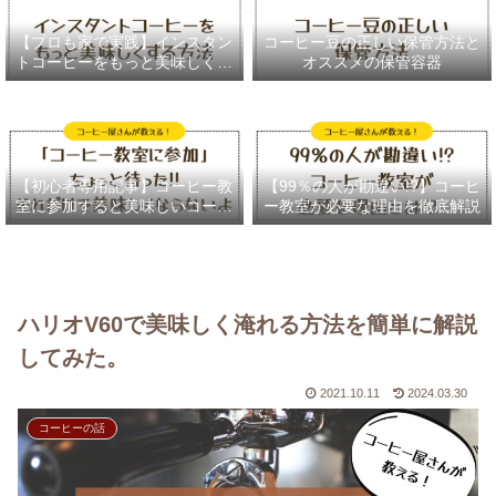
【プロも家で実践】インスタン
コーヒー豆の正しい保管方法と
トコーヒーをもっと美味しく作
オススメの保管容器
る４つのテクニック
【初心者専用記事】コーヒー教
【99％の人が勘違い!?】コーヒ
室に参加すると美味しいコーヒ
ー教室が必要な理由を徹底解説
ーが淹れられる理由
ハリオV60で美味しく淹れる方法を簡単に解説
してみた。
2021.10.11
2024.03.30
コーヒーの話