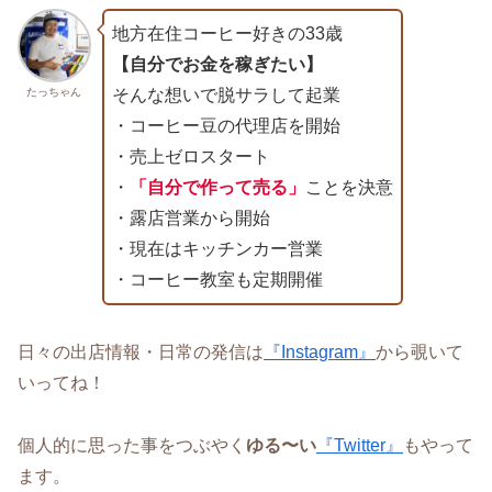
地方在住コーヒー好きの33歳
【自分でお金を稼ぎたい】
たっちゃん
そんな想いで脱サラして起業
・コーヒー豆の代理店を開始
・売上ゼロスタート
・
「自分で作って売る」
ことを決意
・露店営業から開始
・現在はキッチンカー営業
・コーヒー教室も定期開催
日々の出店情報・日常の発信は
『Instagram』
から覗いて
いってね！
個人的に思った事をつぶやく
ゆる〜い
『Twitter』
もやって
ます。