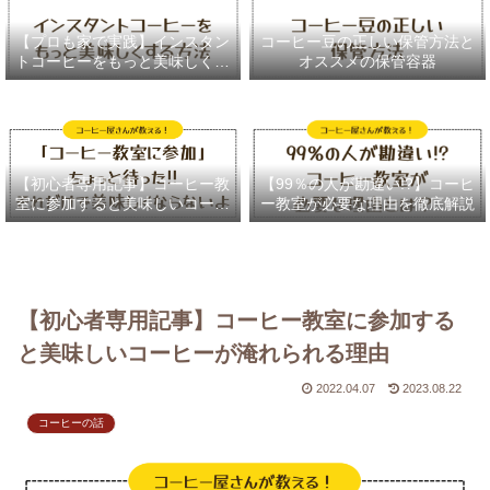
【プロも家で実践】インスタン
コーヒー豆の正しい保管方法と
トコーヒーをもっと美味しく作
オススメの保管容器
る４つのテクニック
【初心者専用記事】コーヒー教
【99％の人が勘違い!?】コーヒ
室に参加すると美味しいコーヒ
ー教室が必要な理由を徹底解説
ーが淹れられる理由
【初心者専用記事】コーヒー教室に参加する
と美味しいコーヒーが淹れられる理由
2022.04.07
2023.08.22
コーヒーの話