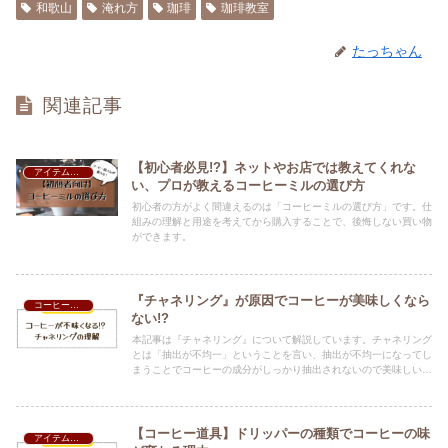
和歌山
淹れ方
珈琲
珈琲教室
たっちゃん
関連記事
【初心者必見!?】ネットやお店では教えてくれな
アイテム紹介
い、プロが教えるコーヒーミルの選び方
初心者の方がよく間違えるのは「コーヒーミルの選び方」です。仕
組みの理解と用途を考えてから購入することで、後悔しない買い物
ができます。
『チャネリング』が原因でコーヒーが美味しくなら
コーヒーの話
ない!?
本記事は『チャネリング』について解説しています。チャネリング
とは「抽出が不均一」ということを言い、抽出が不均一になってし
まうことでコーヒーの成分がしっかり抽出されないので美味しいコ
ーヒーになりません。チャネリングの原因を理解することで、発生
を抑えて美味しいコーヒーを入れてください。
【コーヒー道具】ドリッパーの種類でコーヒーの味
アイテム紹介