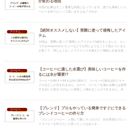
が変わる理由
今回の記事はすごく重要な内容になっています。誰でも美味しいコ
ーヒーを作りたいって思いますよね？それが...
【絶対オススメしない】実際に使って後悔したアイ
アイテム紹介
テム
今回は、実際に使って"後悔したアイテム"の紹介をしました。とい
うのもAmazonのレビューなどでも同じようなことで悩んでいる人
が多くて、同じようなことでストレスを抱えたり無駄にお金を使っ
たりして欲しくないという願いも込めて記事にしました。
【コーヒーに適した水選び】美味しいコーヒーを作
コーヒーの話
るには水が重要!?
コーヒーの98％〜99％は水の成分で、コーヒーの成分は約１％〜
２％ほどしか含まれません。なので、コーヒーを淹れる際には使用
する水にも気をつけないと美味しく淹れることができません。水に
は【硬水】【軟水】の２種類があり、それぞれで味わいが違ってき
ます。
【ブレンド】プロもやっている簡単ですぐにできる
コーヒーの話
ブレンドコーヒーの作り方
「ブレンドコーヒー」と聞いて難しそうだけど、自分専用のブレン
ドコーヒーを作りたいと思ったことはありま...